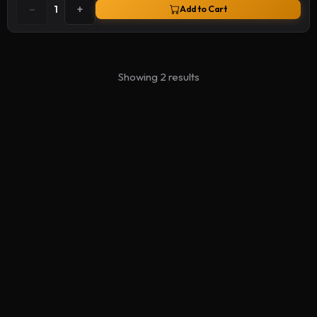
−
+
1
Add to Cart
Showing 2 results