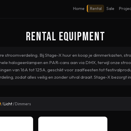
Home
Rental
Sale
Projec
Rental Equipment
are stroomverdeling. Bij Stage-X huur en koop je dimmerkasten, s
onele halogeenlampen en PAR-cans aan via DMX, terwijl onze stro
ingen van 16A tot 125A, geschikt voor zaalfeesten tot festivalpro
deling, zodat alles veilig en zonder uitval draait. Stage-X bezorgt in
t
/
Licht
/
Dimmers