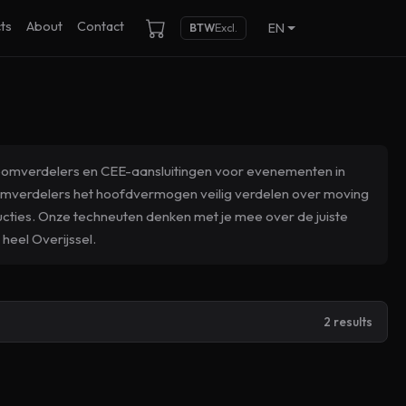
ts
About
Contact
EN
BTW
Excl.
troomverdelers en CEE-aansluitingen voor evenementen in
omverdelers het hoofdvermogen veilig verdelen over moving
ducties. Onze techneuten denken met je mee over de juiste
 heel Overijssel.
2 results