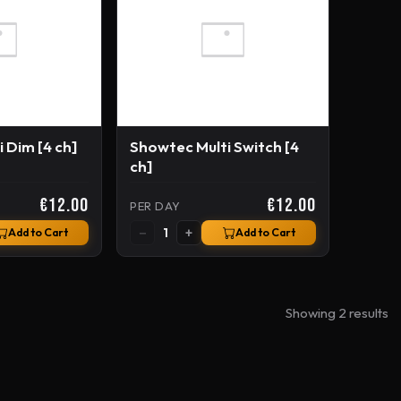
 Dim [4 ch]
Showtec Multi Switch [4
ch]
€12.00
€12.00
PER DAY
−
+
1
Add to Cart
Add to Cart
Showing 2 results