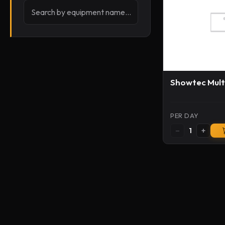
Showtec Multi
PER DAY
−
+
1