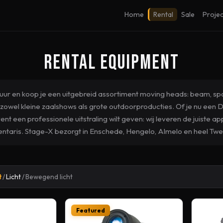
Home
Rental
Sale
Projec
Rental Equipment
uur en koop je een uitgebreid assortiment moving heads: beam, spo
zowel kleine zaalshows als grote outdoorproducties. Of je nu een DJ
t een professionele uitstraling wilt geven: wij leveren de juiste a
entaris. Stage-X bezorgt in Enschede, Hengelo, Almelo en heel Twe
t
/
Licht
/
Bewegend licht
Featured