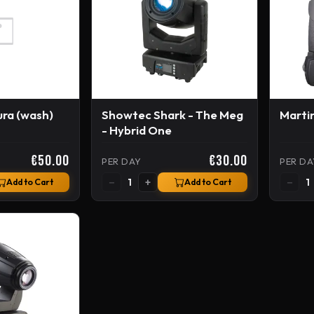
ura (wash)
Showtec Shark - The Meg
Marti
- Hybrid One
€50.00
€30.00
PER DAY
PER DA
−
+
−
1
1
Add to Cart
Add to Cart