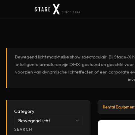
Stage
SINCE 1994
Bewegend licht maakt elke show spectaculair. Bij Stage-X h
intelligente armaturen zijn DMX-gestuurd en geschikt voor 
voorzien van dynamische lichteffecten of een corporate even
inv
Rental Equipmen
Category
Bewegend licht
SEARCH