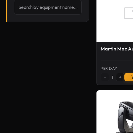
Martin Mac A
PER DAY
−
+
1