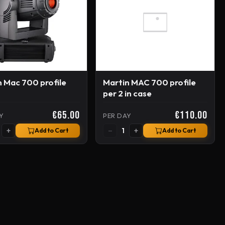
n Mac 700 profile
Martin MAC 700 profile
per 2 in case
€65.00
€110.00
Y
PER DAY
+
−
+
1
Add to Cart
Add to Cart