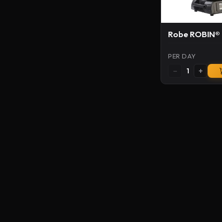
Robe ROBIN®
PER DAY
−
+
1