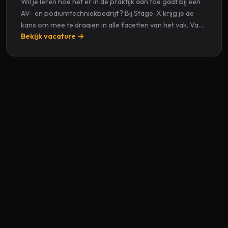
Wil je leren hoe het er in de praktijk aan toe gaat bij een
AV- en podiumtechniekbedrijf? Bij Stage-X krijg je de
kans om mee te draaien in alle facetten van het vak. Van
Bekijk vacature →
het klaarmaken van materia...