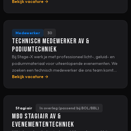
Bekijk vacature →
bedrijfsvoering soepel te laten dra...
Medewerker
30
Technisch Medewerker AV &
Podiumtechniek
Bij Stage-X werk je met professioneel licht-, geluid- en
podiummateriaal voor uiteenlopende evenementen. We
zoeken een technisch medewerker die ons team komt
Bekijk vacature →
versterken, zowel in de loods als op lo...
Stagiair
In overleg (passend bij BOL/BBL)
MBO Stagiair AV &
Evenemententechniek