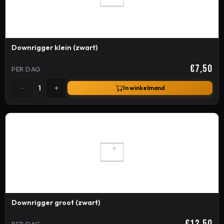
Downrigger klein (zwart)
€7,50
PER DAG
−
+
1
In winkelmand
Downrigger groot (zwart)
€12,50
PER DAG