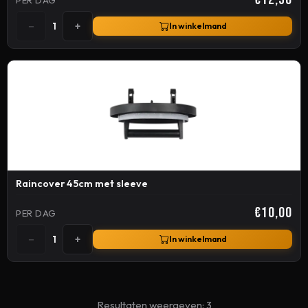
−
+
1
In winkelmand
Raincover 45cm met sleeve
€10,00
PER DAG
−
+
1
In winkelmand
Resultaten weergeven: 3