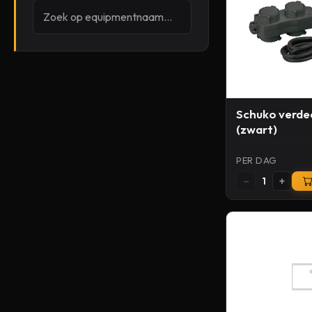
Schuko verdee
(zwart)
PER DAG
−
+
1