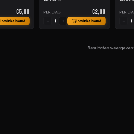
€5,00
€2,00
PER DAG
PER D
−
+
−
1
1
In winkelmand
In winkelmand
Resultaten weergeven: 