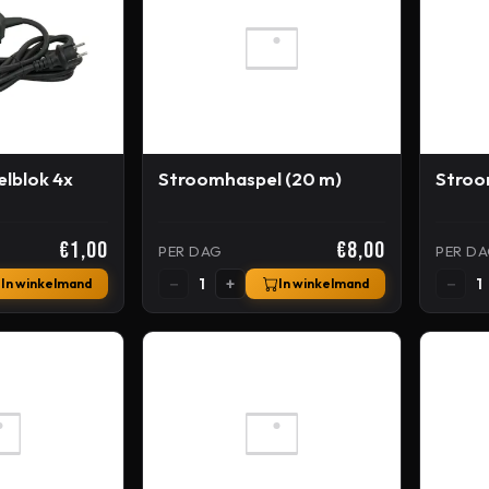
lblok 4x
Stroomhaspel (20 m)
Stroo
€1,00
€8,00
PER DAG
PER D
−
+
−
1
1
In winkelmand
In winkelmand