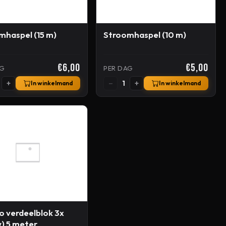
mhaspel (15 m)
Stroomhaspel (10 m)
€6,00
€5,00
AG
PER DAG
+
−
+
1
In winkelmand
In winkelmand
o verdeelblok 3x
w) 5 meter