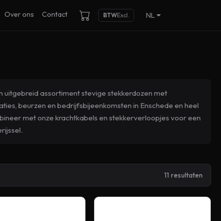
Over ons
Contact
NL
BTW
Excl.
en uitgebreid assortiment stevige stekkerdozen met
ties, beurzen en bedrijfsbijeenkomsten in Enschede en heel
mbineer met onze krachtkabels en stekkerverloopjes voor een
ijssel.
11 resultaten