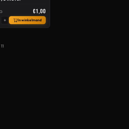
€1,00
AG
+
In winkelmand
11