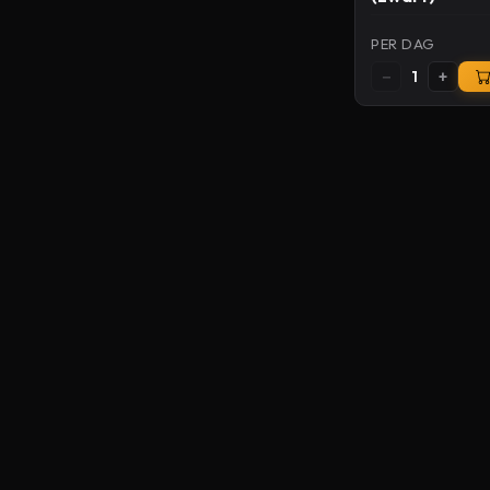
PER DAG
−
+
1