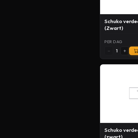
Schuko verdee
(Zwart)
PER DAG
−
+
1
Schuko verdee
(zwart)