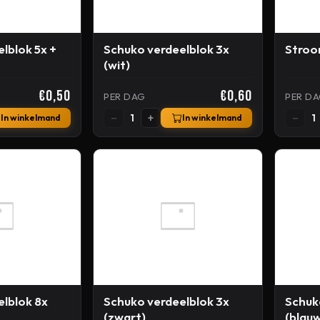
lblok 5x +
Schuko verdeelblok 3x
Stroo
(wit)
€0,50
€0,60
PER DAG
PER D
−
+
−
1
1
In winkelmand
In winkelmand
lblok 8x
Schuko verdeelblok 3x
Schuk
(zwart)
(blau