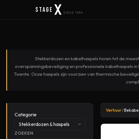
Stage
SINCE 1994
Stekkerdozen en kabelhaspels horen tot de meest g
overspanningsbeveiliging en professionele kabelhaspels in
Twente. Onze haspels zijn voorzien van thermische beveili
comple
Verhuur
/
Bekabe
Categorie
Stekkerdozen & haspels
ZOEKEN