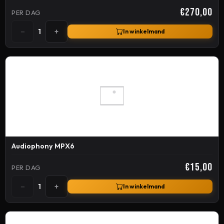
€270,00
PER DAG
−
+
1
In winkelmand
Audiophony MPX6
€15,00
PER DAG
−
+
1
In winkelmand