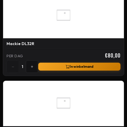
Mackie DL32R
€80,00
PER DAG
−
+
1
In winkelmand