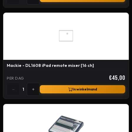
Mackie - DL1608 iPad remote mixer [16 ch]
€45,00
PER DAG
−
+
1
In winkelmand