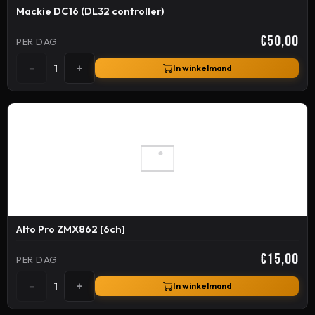
Mackie DC16 (DL32 controller)
€50,00
PER DAG
−
+
1
In winkelmand
Alto Pro ZMX862 [6ch]
€15,00
PER DAG
−
+
1
In winkelmand