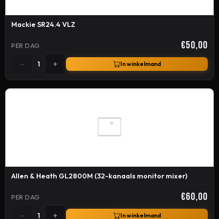
Mackie SR24.4 VLZ
€50,00
PER DAG
−
+
1
In winkelmand
Allen & Heath GL2800M (32-kanaals monitor mixer)
€60,00
PER DAG
−
+
1
In winkelmand