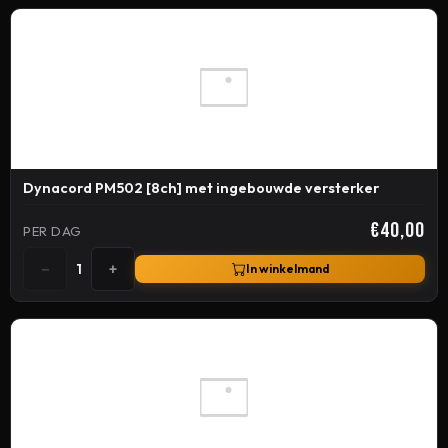
Dynacord PM502 [8ch] met ingebouwde versterker
€40,00
PER DAG
−
+
1
In winkelmand