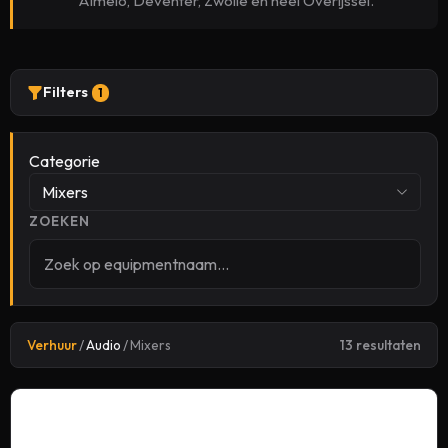
Almelo, Deventer, Zwolle en heel Overijssel.
Filters
1
Categorie
Mixers
ZOEKEN
Verhuur
/
Audio
/
Mixers
13 resultaten