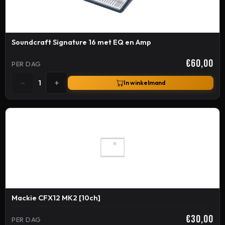
Soundcraft Signature 16 met EQ en Amp
€60,00
PER DAG
−
+
1
In winkelmand
Mackie CFX12 MK2 [10ch]
€30,00
PER DAG