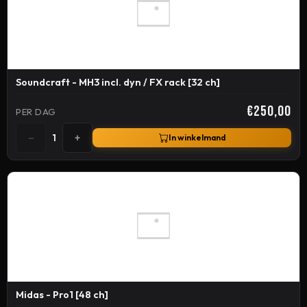
Soundcraft - MH3 incl. dyn / FX rack [32 ch]
€250,00
PER DAG
−
+
1
In winkelmand
Midas - Pro1 [48 ch]