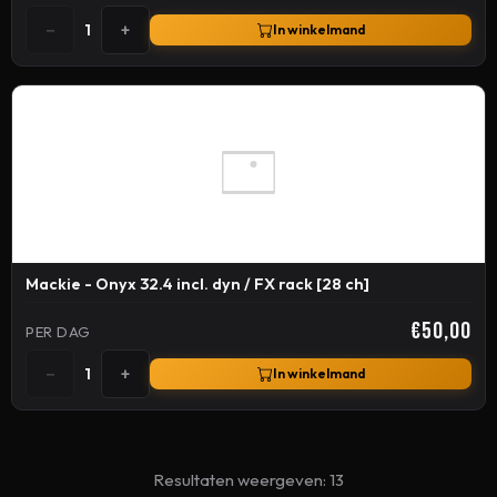
−
+
1
In winkelmand
Mackie - Onyx 32.4 incl. dyn / FX rack [28 ch]
€50,00
PER DAG
−
+
1
In winkelmand
Resultaten weergeven: 13