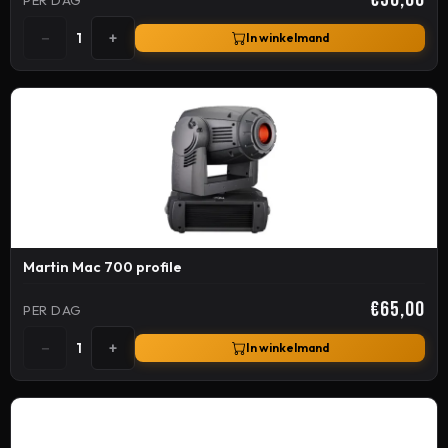
−
+
1
In winkelmand
Martin Mac 700 profile
€65,00
PER DAG
−
+
1
In winkelmand