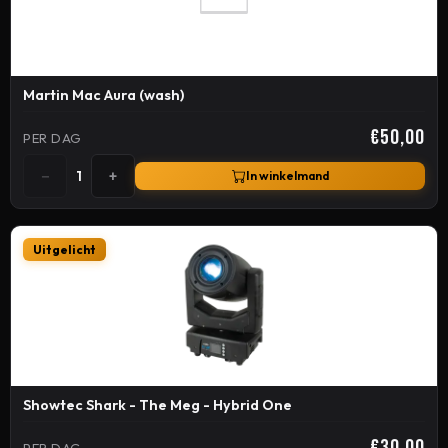
Martin Mac Aura (wash)
€50,00
PER DAG
−
+
1
In winkelmand
Uitgelicht
Showtec Shark - The Meg - Hybrid One
€30,00
PER DAG