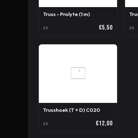
Truss - Prolyte (1 m)
Tru
€5,50
2X
2X
Trusshoek (T + D) C020
€12,00
2X