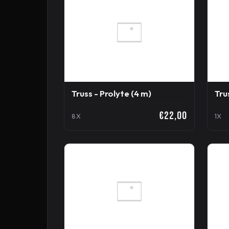
Truss - Prolyte (4 m)
Tru
€22,00
8X
1X