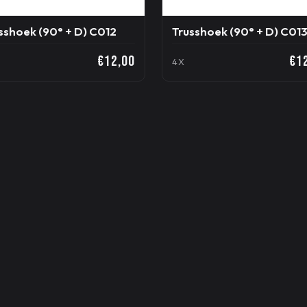
sshoek (90° + D) C012
Trusshoek (90° + D) C01
€12,00
€1
4X