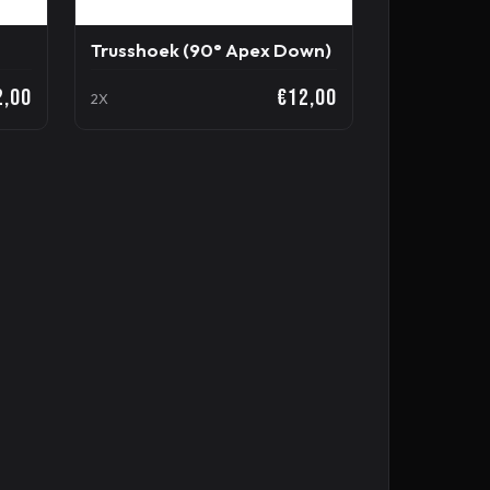
3
Trusshoek (90° Apex Down)
2,00
€12,00
2X