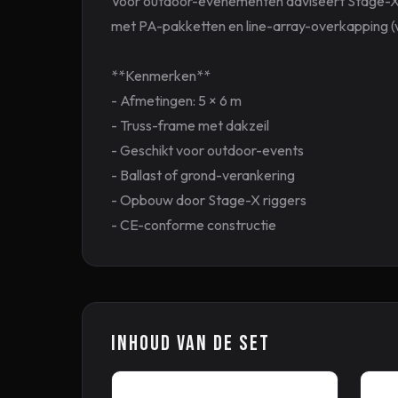
Voor outdoor-evenementen adviseert Stage-X al
met PA-pakketten en line-array-overkapping (v
**Kenmerken**
- Afmetingen: 5 × 6 m
- Truss-frame met dakzeil
- Geschikt voor outdoor-events
- Ballast of grond-verankering
- Opbouw door Stage-X riggers
- CE-conforme constructie
Inhoud van de set