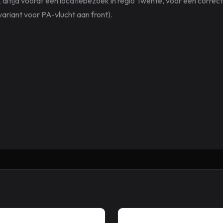
tijd vooraf een locatiebezoek in regio Twente, voor een correct
ariant voor PA-vlucht aan front).