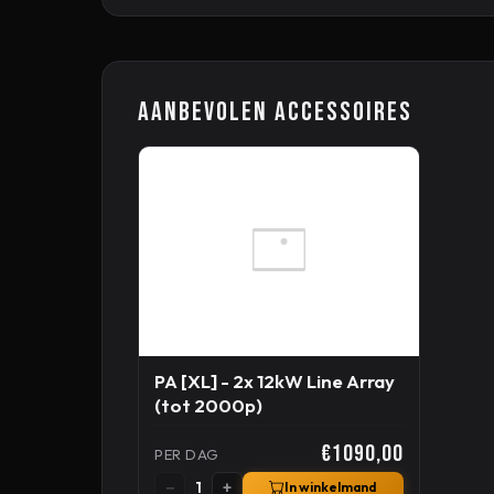
Aanbevolen accessoires
PA [XL] - 2x 12kW Line Array
(tot 2000p)
€1090,00
PER DAG
−
+
1
In winkelmand