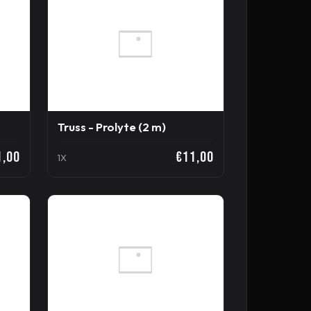
Truss - Prolyte (2 m)
1,00
€11,00
1X