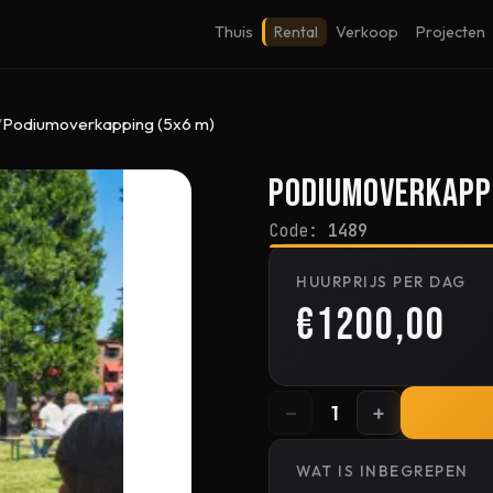
Thuis
Rental
Verkoop
Projecten
Podiumoverkapping (5x6 m)
Podiumoverkappi
Code:
1489
HUURPRIJS PER DAG
€1200,00
−
+
1
WAT IS INBEGREPEN