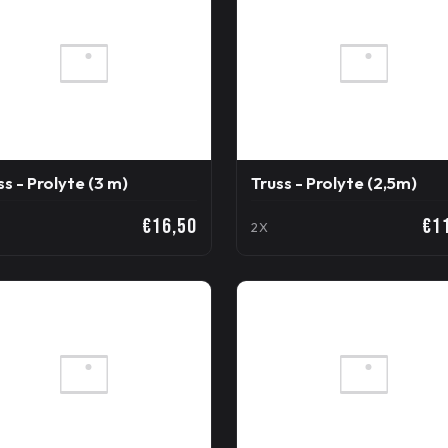
ss - Prolyte (3 m)
Truss - Prolyte (2,5m)
€16,50
€1
2X