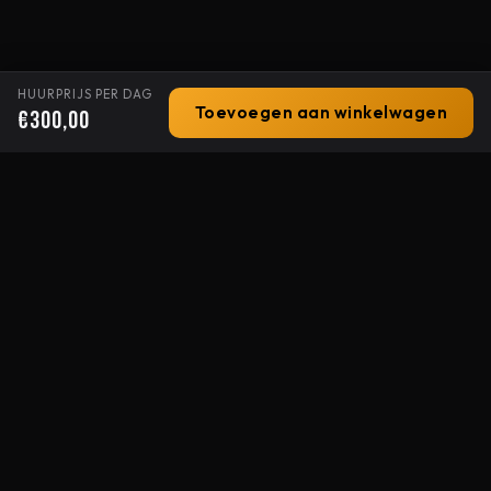
HUURPRIJS PER DAG
Toevoegen aan winkelwagen
€300,00
Stage-X
ALLES OP EN ROND HET PODIUM
Uw professionele partner voor licht, geluid en podiumtechniek
sinds 1994. Van popfestivals tot congressen.
Contact