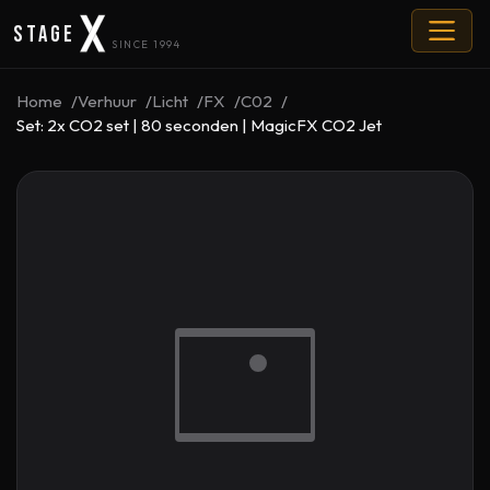
Stage
SINCE 1994
Home
Verhuur
Licht
FX
C02
Set: 2x CO2 set | 80 seconden | MagicFX CO2 Jet