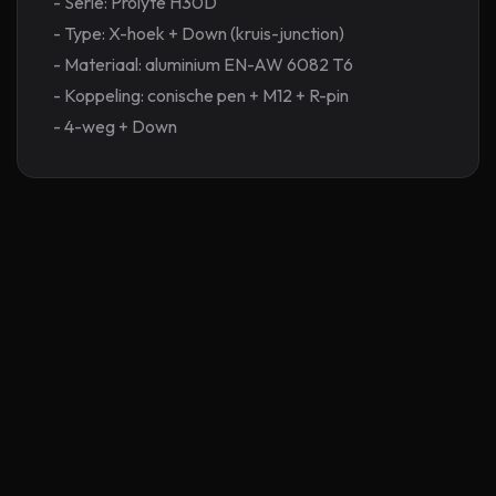
- Serie: Prolyte H30D
- Type: X-hoek + Down (kruis-junction)
- Materiaal: aluminium EN-AW 6082 T6
- Koppeling: conische pen + M12 + R-pin
- 4-weg + Down