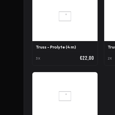
Truss - Prolyte (4 m)
Tru
€22,00
3X
2X