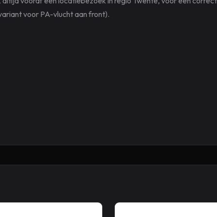
tijd vooraf een locatiebezoek in regio Twente, voor een correct
ariant voor PA-vlucht aan front).