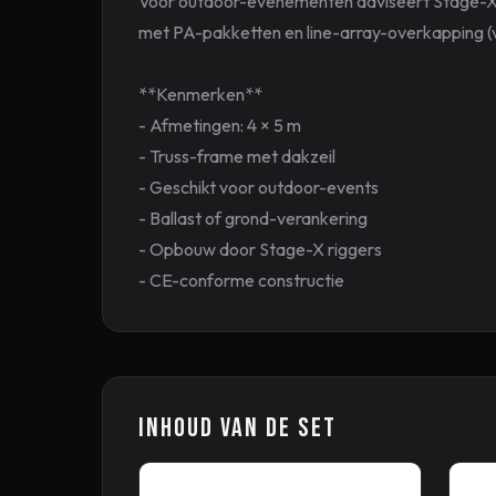
Voor outdoor-evenementen adviseert Stage-X al
met PA-pakketten en line-array-overkapping (v
**Kenmerken**
- Afmetingen: 4 × 5 m
- Truss-frame met dakzeil
- Geschikt voor outdoor-events
- Ballast of grond-verankering
- Opbouw door Stage-X riggers
- CE-conforme constructie
Inhoud van de set