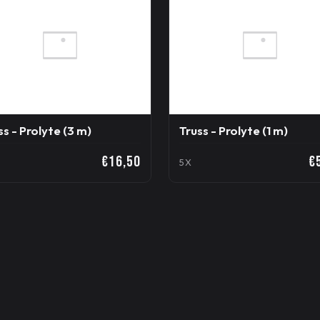
ss - Prolyte (3 m)
Truss - Prolyte (1 m)
€16,50
€
5X