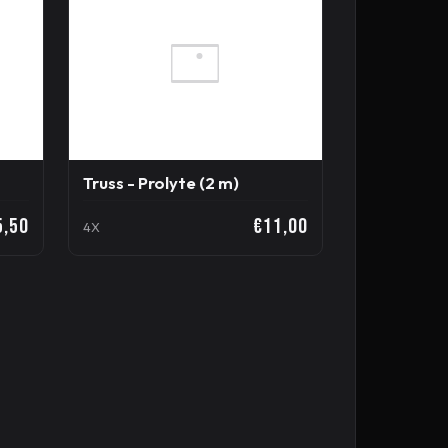
Truss - Prolyte (2 m)
5,50
€11,00
4X