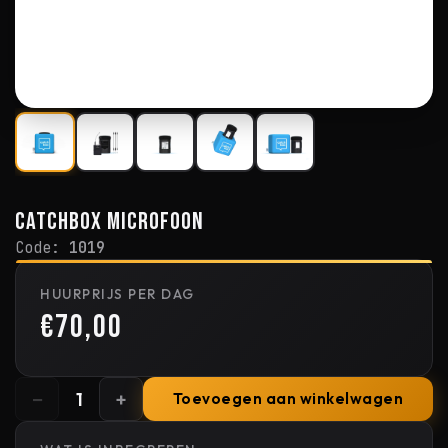
CatchBox microfoon
Code:
1019
HUURPRIJS PER DAG
€70,00
−
+
1
Toevoegen aan winkelwagen