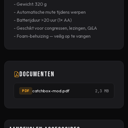
- Gewicht: 320 g
- Automatische mute tijdens werpen
- Batterijduur >20 uur (1× AA)
- Geschikt voor congressen, lezingen, Q&A
- Foam-behuizing — veilig op te vangen
Documenten
catchbox-mod.pdf
2,3 MB
PDF