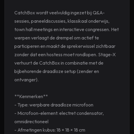
CatchBox wordt veelvuldig ingezet bij Q&A-
sessies, paneeldiscussies, klassikaal onderwijs,
town hall meetings en interactieve congressen. Het
werpen verlaagt de drempel om actief te
participeren en maakt de spreker­wissel zichtbaar
zonder dat een hostess moet rondlopen. Stage-X
verhuurt de CatchBox in combinatie met de
bijbehorende draadloze setup (zender en
ontvanger).
**Kenmerken**
- Type: werpbare draadloze microfoon
- Microfoon-element: electret condensator,
omnidirectioneel
- Afmetingen kubus: 18 × 18 × 18 cm