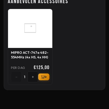
Aanbevolen accessoires
MIPRO ACT-747a 482-
554MHz (4x HS, 4x HH)
€125,00
PER DAG
−
+
1
In winkelmand