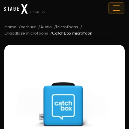
Stage
SINCE 1994
Home
Verhuur
Audio
Microfoons
Draadloze microfoons
CatchBox microfoon