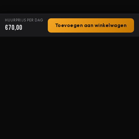
HUURPRIJS PER DAG
Toevoegen aan winkelwagen
€70,00
Stage-X
ALLES OP EN ROND HET PODIUM
Uw professionele partner voor licht, geluid en podiumtechniek
sinds 1994. Van popfestivals tot congressen.
Contact