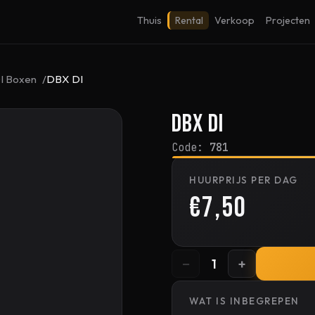
Thuis
Rental
Verkoop
Projecten
I Boxen
DBX DI
DBX DI
Code:
781
HUURPRIJS PER DAG
€7,50
−
+
1
WAT IS INBEGREPEN