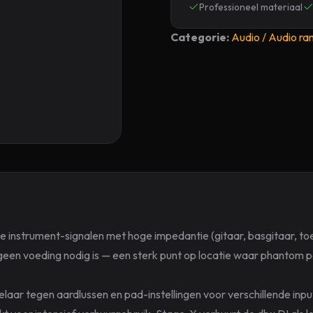
Professioneel materiaal
Categorie:
Audio / Audio ra
die instrument-signalen met hoge impedantie (gitaar, basgitaar, t
geen voeding nodig is — een sterk punt op locatie waar phantom pow
elaar tegen aardlussen en pad-instellingen voor verschillende inp