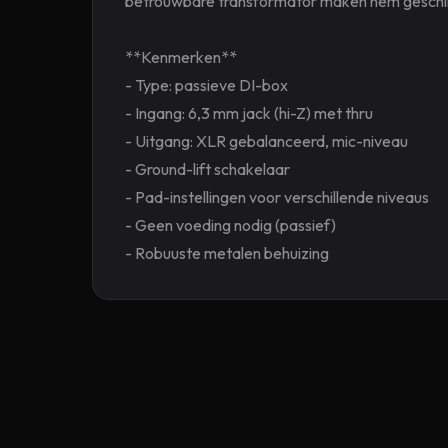
betrouwbare transformator maken hem geschikt v
**Kenmerken**
- Type: passieve DI-box
- Ingang: 6,3 mm jack (hi-Z) met thru
- Uitgang: XLR gebalanceerd, mic-niveau
- Ground-lift schakelaar
- Pad-instellingen voor verschillende niveaus
- Geen voeding nodig (passief)
- Robuuste metalen behuizing