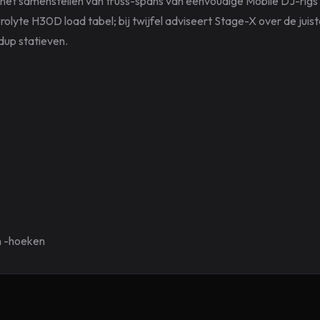
et samenstellen van truss-spans van eenvoudige Mobile DJ-rigs t
rolyte H30D load tabel; bij twijfel adviseert Stage-X over de jui
up statieven.
 -hoeken