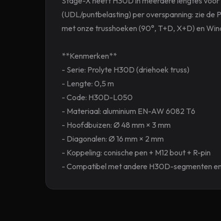
Stage-X heeft H30D in meerdere lengtes voor h
(UDL/puntbelasting) per overspanning: zie de P
met onze trusshoeken (90°, T+D, X+D) en Wind
**Kenmerken**
- Serie: Prolyte H30D (driehoek truss)
- Lengte: 0,5 m
- Code: H30D-L050
- Materiaal: aluminium EN-AW 6082 T6
- Hoofdbuizen: Ø 48 mm × 3 mm
- Diagonalen: Ø 16 mm × 2 mm
- Koppeling: conische pen + M12 bout + R-pin
- Compatibel met andere H30D-segmenten en