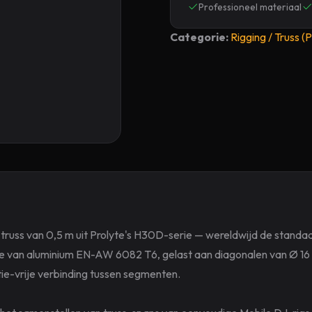
Professioneel materiaal
Categorie:
Rigging / Truss (P
russ van 0,5 m uit Prolyte's H30D-serie — wereldwijd de standa
e van aluminium EN-AW 6082 T6, gelast aan diagonalen van Ø 1
tie-vrije verbinding tussen segmenten.