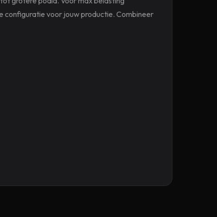
ot grotere podia. Voor max belasting
ste configuratie voor jouw productie. Combineer