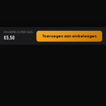
HUURPRIJS PER DAG
Toevoegen aan winkelwagen
€5,50
Stage-X
ALLES OP EN ROND HET PODIUM
Uw professionele partner voor licht, geluid en podiumtechniek
sinds 1994. Van popfestivals tot congressen.