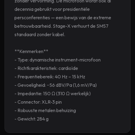
zonder vervorming. De microfoon wordt ook al
decennia gebruikt voor presidentiële
persconferenties — een bewijs van de extreme
betrouwbaarheid. Stage-X verhuurt de SM57
standaard zonder kabel.
**Kenmerken**
- Type: dynamische instrument-microfoon
- Richtkarakteristiek: cardioïde
- Frequentiebereik: 40 Hz – 15 kHz
- Gevoeligheid: −56 dBV/Pa (1,6 mV/Pa)
- Impedantie: 150 Ω (310 Ω werkelijk)
- Connector: XLR-3 pin
- Robuuste metalen behuizing
- Gewicht: 284 g