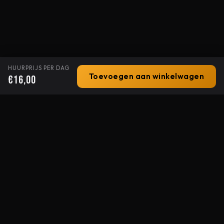
HUURPRIJS PER DAG
Toevoegen aan winkelwagen
€16,00
Stage-X
ALLES OP EN ROND HET PODIUM
Uw professionele partner voor licht, geluid en podiumtechniek
sinds 1994. Van popfestivals tot congressen.