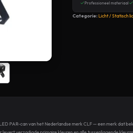
Professioneel materiaal
Categorie:
Licht / Statisch li
B LED PAR-can van het Nederlandse merk CLF — een merk dat bek
r levert verzadigde primaire kleuren en alle tussenliggende kleu