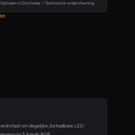
Ophalen in Enschede
Technische ondersteuning
cht
end staat om degelijke, betaalbare LED-
rmenging via 3-bands RGB.