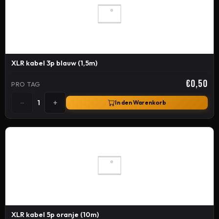
XLR kabel 3p blauw (1,5m)
€0,50
PRO TAG
−
+
1
In den Warenkorb
XLR kabel 5p oranje (10m)