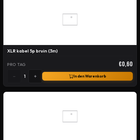
XLR kabel 5p bruin (3m)
€0,60
PRO TAG
−
+
1
In den Warenkorb