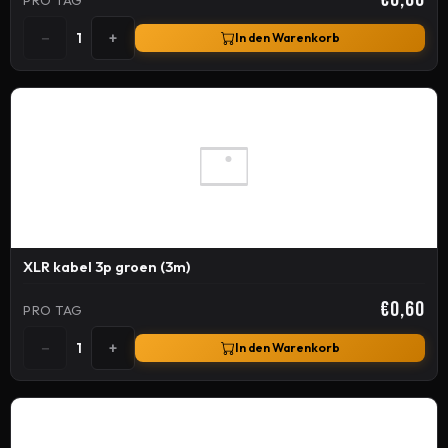
−
+
1
In den Warenkorb
XLR kabel 3p groen (3m)
€0,60
PRO TAG
−
+
1
In den Warenkorb