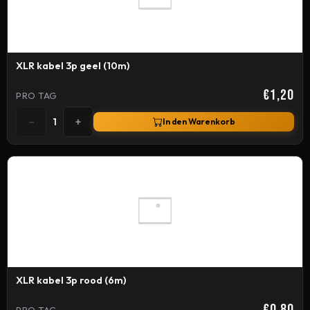
XLR kabel 3p geel (10m)
€1,20
PRO TAG
−
+
1
In den Warenkorb
XLR kabel 3p rood (6m)
€0,80
PRO TAG