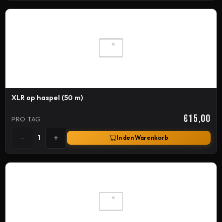
XLR op haspel (50 m)
€15,00
PRO TAG
−
+
1
In den Warenkorb