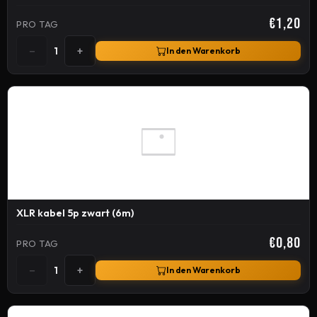
€1,20
PRO TAG
−
+
1
In den Warenkorb
XLR kabel 5p zwart (6m)
€0,80
PRO TAG
−
+
1
In den Warenkorb