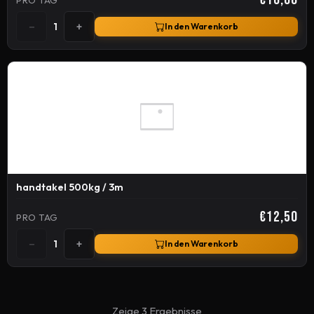
−
+
1
In den Warenkorb
handtakel 500kg / 3m
€12,50
PRO TAG
−
+
1
In den Warenkorb
Zeige 3 Ergebnisse